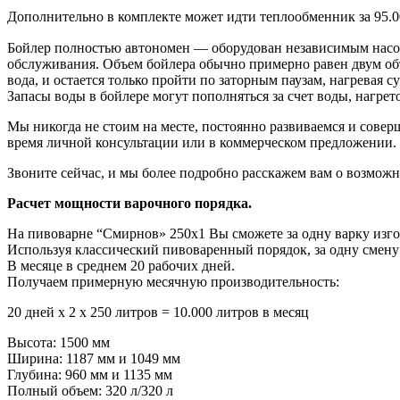
Дополнительно в комплекте может идти теплообменник за 95.000
Бойлер полностью автономен — оборудован независимым насо
обслуживания. Объем бойлера обычно примерно равен двум объем
вода, и остается только пройти по заторным паузам, нагревая 
Запасы воды в бойлере могут пополняться за счет воды, нагре
Мы никогда не стоим на месте, постоянно развиваемся и совер
время личной консультации или в коммерческом предложении.
Звоните сейчас, и мы более подробно расскажем вам о возможн
Расчет мощности варочного порядка.
На пивоварне “Смирнов» 250х1 Вы сможете за одну варку изгот
Используя классический пивоваренный порядок, за одну смену 
В месяце в среднем 20 рабочих дней.
Получаем примерную месячную производительность:
20 дней х 2 х 250 литров = 10.000 литров в месяц
Высота:
1500 мм
Ширина:
1187 мм и 1049 мм
Глубина:
960 мм и 1135 мм
Полный объем:
320 л/320 л