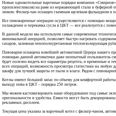
Новые однокотельные варочные порядки компании «Смирнов» с
пропиленгликоля) на раме из нержавеющей стали и буферной е
люком. Фильтр-чан оснащен съемным щелевым фальшдном и па
Все пивоваренные операции осуществляются с помощью мощного
охлаждение и перекачка сусла в ЦКТ — все реализуется с пом
В данной модели мы используем самые современные технически
минимальной инерцией, позволяет быстро нагревать содержим
сахаров, заливная пенополиуретановая теплоизолирующая руб
Пивоварня оснащена новейшей автоматикой Церера нашего прои
помощью данной автоматики даже неопытный пользователь смо
будет полезно видеть все параметры рецепта, и временные и 
всех операций, возможность просмотра статистики на любую д
шкафу для лучшей защиты от пыли и влаги. Рядом с пивоварне
Котлы имеют большой запас по объему для комфортной работы.
выходу пива в ЦКТ – порядка 250 литров.
Мы можем кастомизировать наше оборудование под самые экзо
оригинальности и удобства. Емкости могут быть декорированы
рекламных дисплеев.
Текущая цена указана за варочный котел с фильтр-чаном, авто