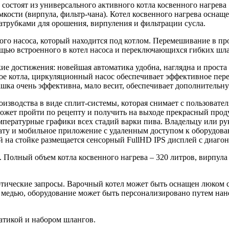
остоят из универсального активного котла косвенного нагрева
мкости (вирпула, фильтр-чана). Котел косвенного нагрева осна
трубками для орошения, вирпуления и фильтрации сусла.
 насоса, который находится под котлом. Перемешивание в проц
ощью встроенного в котел насоса и переключающихся гибких шл
е достижения: новейшая автоматика удобна, наглядна и проста 
ое котла, циркуляционный насос обеспечивает эффективное пе
ашка очень эффективна, мало весит, обеспечивает дополнитель
зводства в виде сплит-системы, которая снимает с пользовател
жет пройти по рецепту и получить на выходе прекрасный продук
температурные графики всех стадий варки пива. Владельцу или 
ату и мобильное приложение с удаленным доступом к оборудова
й на стойке размещается сенсорный FullHD IPS дисплей с диагон
 Полный объем котла косвенного нагрева – 320 литров, вирпула
тические запросы. Варочный котел может быть оснащен люком с
 медью, оборудование может быть персонализировано путем нан
матикой и набором шлангов.