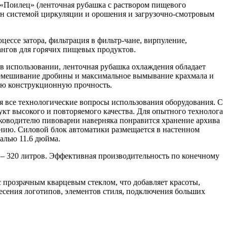
 «Поилец» (ленточная рубашка с раствором пищевого
щен системой циркуляции и орошения и загрузочно-смотровым
ессе затора, фильтрация в фильтр-чане, вирпуление,
ангов для горячих пищевых продуктов.
в использовании, ленточная рубашка охлаждения обладает
ремешивание дробины и максимальное вымывание крахмала и
ную конструкционную прочность.
я все технологические вопросы использования оборудования. С
т высокого и повторяемого качества. Для опытного технолога
руководителю пивоварни наверняка понравится хранение архива
нию. Силовой блок автоматики размещается в настенном
алью 11.6 дюйма.
 – 320 литров. Эффективная производительность по конечному
 прозрачным кварцевым стеклом, что добавляет красоты,
есения логотипов, элементов стиля, подключения больших