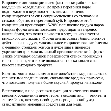
В процессе дистилляции шлем фактически работает как
воздушный холодильник. Во время перегонки пары
поднимаются в верхнюю часть шлема, частично
конденсируются за счет соприкосновения со стенками и
стекают обратно в перегонный куб. В процессе этой
конденсации происходит 15-20% повышение градуса паров.
Гладкая форма шлема позволяет предотвратить перенос
капель браги, что может привести к ухудшению качества
выходного дистиллята. Форма шлема создает благоприятное
действие на продукт, максимальное соприкосновение флегмы
с медными стенками конуса и луковицы в процессе
укрепления дает максимальный органолептический эффект.
Также благодаря большой поверхности стенок происходит
гашение пены, что также положительно сказывается на
качестве выходного продукта.
Важным моментом является взаимодействие меди из шлема с
сернистыми соединениями, связывание вредных примесей,
что позволяет получить более вкусный продукт на выходе.
Естественно, в процессе эксплуатации за счет связывания
вредных соединений шлем теряет внешний вид — темнеет и
теряет блеск, поэтому необходим периодический уход
стандартными моющими средствами для меди.