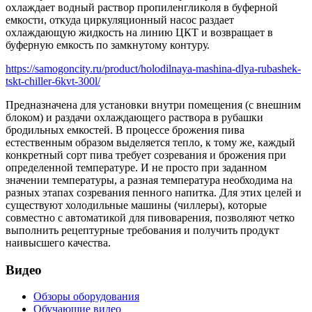
охлаждает водный раствор пропиленгликоля в буферной
емкости, откуда циркуляционный насос раздает
охлаждающую жидкость на линию ЦКТ и возвращает в
буферную емкость по замкнутому контуру.
https://samogoncity.ru/product/holodilnaya-mashina-dlya-rubashek-
tskt-chiller-6kvt-300l/
Предназначена для установки внутри помещения (с внешним
блоком) и раздачи охлаждающего раствора в рубашки
бродильных емкостей. В процессе брожения пива
естественным образом выделяется тепло, к тому же, каждый
конкретный сорт пива требует созревания и брожения при
определенной температуре. И не просто при заданном
значении температуры, а разная температура необходима на
разных этапах созревания пенного напитка. Для этих целей и
существуют холодильные машины (чиллеры), которые
совместно с автоматикой для пивоварения, позволяют четко
выполнить рецептурные требования и получить продукт
наивысшего качества.
Видео
Обзоры оборудования
Обучающие видео