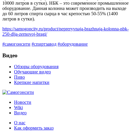
10000 литров в сутки). НБК – это современное промышленное
оборудование. Данная колонна может производить на выходе
до 60 литров спирта сырца в час крепостью 50-55% (1400
литров в сутки).
https://samogoncity.ru/product/nepreryvnaja-brazhnaja-kolonna-nbk-
250-dlja-zernovoj-bragi/
#самогонсити
#спиртзавод
#оборудование
Видео
Обзоры оборудования
Обучающие видео
Пиво
Крепкие напитки
Новости
Wiki
Видео
О нас
Как оформить заказ