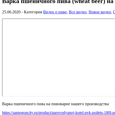
Варка пшеничного пива (wheat beer) на
25.06.2020
- Категория
Видео о пиве
,
Все видео
,
Новое видео
,
О
Варка пшеничного пива на пивоварне нашего производства
https://samogoncity.ru/product/parovodyanoj-kotel-pvk-poilets-180l-