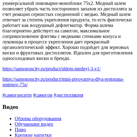
универсальной пивоварне-моноблоке 75х2. Медный шлем
позволяет убрать часть посторонних запахов из дистиллята за
счет реакции сернистых соединений с медью. Медный шлем
отвечает за степень укрепления продукта, то есть фактически
работает как воздушный дефлегматор. Форма шлема
благоприятно действует на самогон, максимальное
соприкосновение флегмы с медными стенками конуса и
луковицы в процессе укрепления дает прекрасный
органолептический эффект. Хорошо подойдет для зерновых
виски и фруктовых дистиллятов. Идеален для приготовления
односолодовых виски и бренди.
https://samogoncity.ru/product/shlem-mednyj-3-v1/
https://samogoncity.ru/product/mini-pivovarnya-dlya-restorana-
smirnov-75s/
#самогонсити
#самогон
#дистилляция
Видео
Обзоры оборудования
Обучающие видео
Пиво
Крепкие напитки