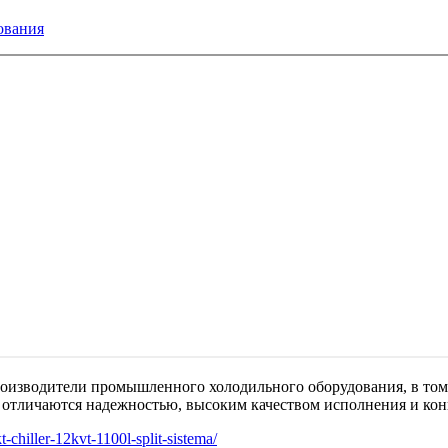
ования
изводители промышленного холодильного оборудования, в том ч
 отличаются надежностью, высоким качеством исполнения и кон
-chiller-12kvt-1100l-split-sistema/