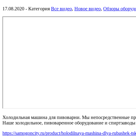
17.08.2020
- Категория
Все видео
,
Новое видео
,
Обзоры оборуд
Холодильная машина для пивоварни. Мы непосредственные про
Наше холодильное, пивоваренное оборудование и спиртзаводы
https://samogoncity.ru/product/holodilnaya-mashina-dlya-rubashek-tskt